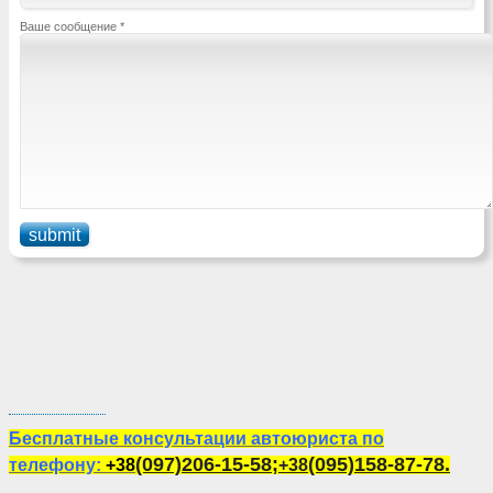
Ваше сообщение
*
Бесплатные консультации автоюриста по
(097)206-15-58;
(095)158-87-78
.
телефону:
+38
+38